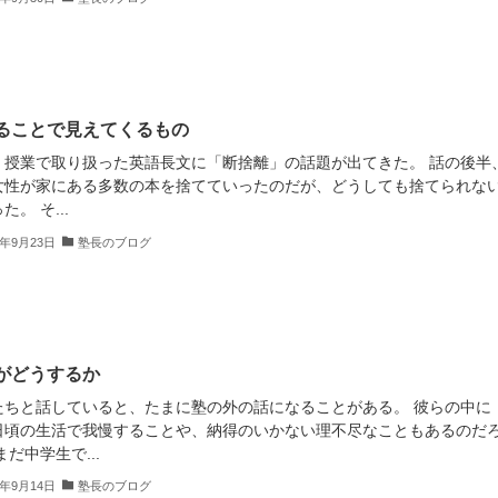
ることで見えてくるもの
、授業で取り扱った英語長文に「断捨離」の話題が出てきた。 話の後半
女性が家にある多数の本を捨てていったのだが、どうしても捨てられな
た。 そ...
2年9月23日
塾長のブログ
がどうするか
たちと話していると、たまに塾の外の話になることがある。 彼らの中に
日頃の生活で我慢することや、納得のいかない理不尽なこともあるのだ
まだ中学生で...
2年9月14日
塾長のブログ