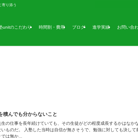
に寄り添う
塾unitのこだわり
時間割・費用
ブログ
進学実績
お問い合
を積んでも分からないこと
先生の仕事を長年続けていても、その生徒がどの程度成長するかはなか
ないものだ。 入塾した当時は自信が無さそうで、勉強に対しても決して
では無か...