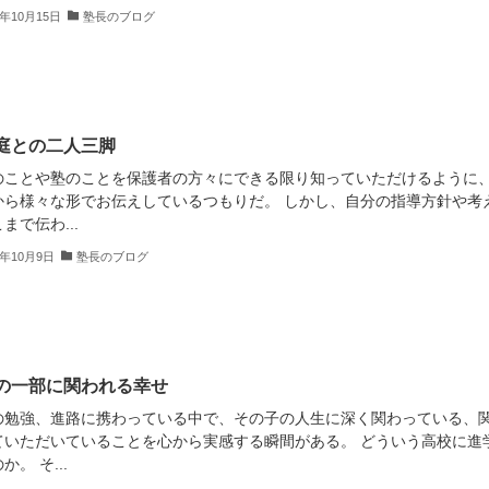
2年10月15日
塾長のブログ
庭との二人三脚
のことや塾のことを保護者の方々にできる限り知っていただけるように
から様々な形でお伝えしているつもりだ。 しかし、自分の指導方針や考
まで伝わ...
2年10月9日
塾長のブログ
の一部に関われる幸せ
の勉強、進路に携わっている中で、その子の人生に深く関わっている、
ていただいていることを心から実感する瞬間がある。 どういう高校に進
か。 そ...