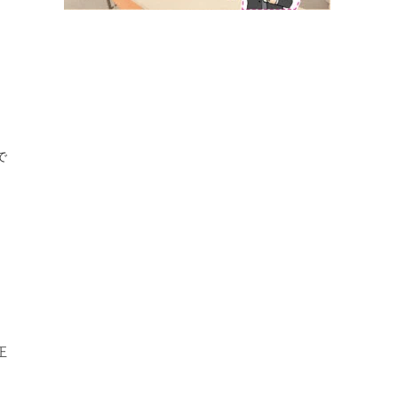
。
で
。
正