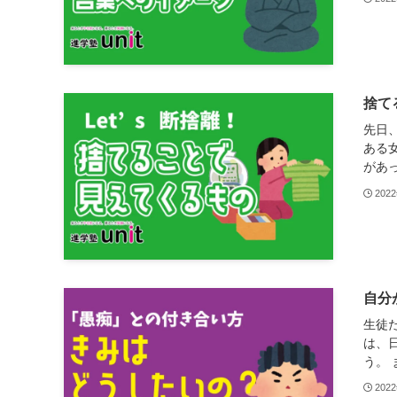
捨て
先日
ある
があっ
202
自分
生徒
は、
う。 
202