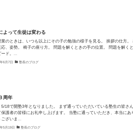
によって生徒は変わる
授業のときは、いつも以上にその子の勉強の様子を見る。 挨拶の仕方。 
反応、姿勢。 椅子の座り方。 問題を解くときの手の位置。 問題を解く
ード。...
2年6月7日
塾長のブログ
３周年
、5/18で開塾3年となりました。 まず通っていただいている塾生の皆さ
て保護者の皆様にお礼申し上げます。 当塾に通っていただき、本当にあ
ございま...
2年5月19日
塾長のブログ