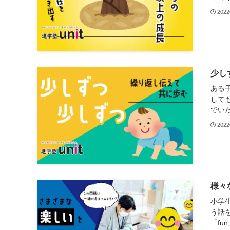
202
少し
ある
して
でいた
202
様々
小学
う話
「fu