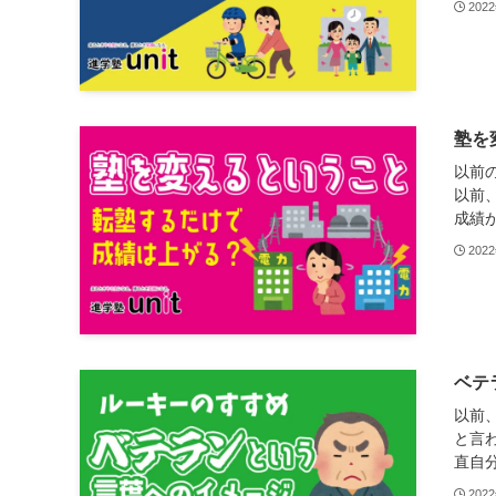
202
塾を
以前
以前
成績が
202
ベテ
以前
と言
直自分
202