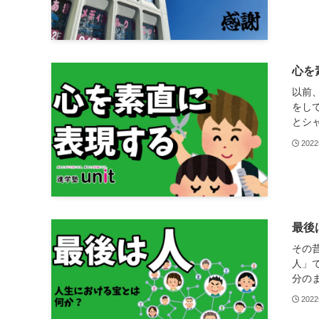
心を
以前
をし
とシャ
202
最後
その
人」
分のま
202