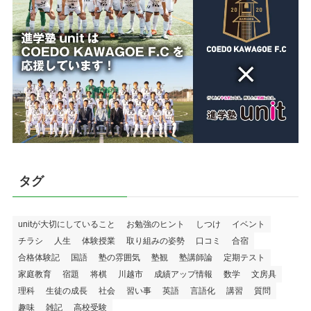
タグ
unitが大切にしていること
お勉強のヒント
しつけ
イベント
チラシ
人生
体験授業
取り組みの姿勢
口コミ
合宿
合格体験記
国語
塾の雰囲気
塾観
塾講師論
定期テスト
家庭教育
宿題
将棋
川越市
成績アップ情報
数学
文房具
理科
生徒の成長
社会
習い事
英語
言語化
講習
質問
趣味
雑記
高校受験