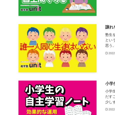
譲れ
塾生
とい
思う。
202
小学
小学
だす
少しず
202