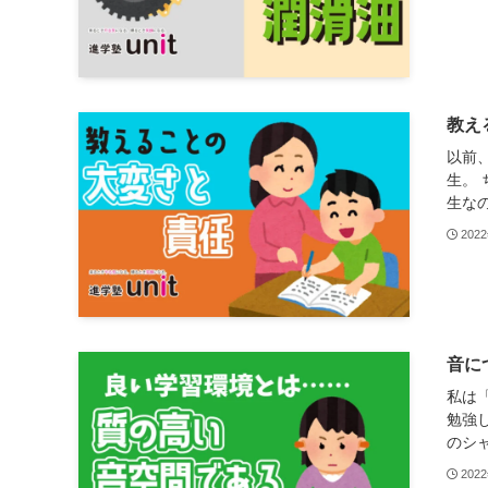
教え
以前
生。
生なの
202
音に
私は
勉強
のシャ
202