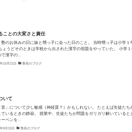
ることの大変さと責任
、塾のお休みの日に妹と甥っ子に会った日のこと。 当時甥っ子は小学１
 ちょうどそのときは学校から出された漢字の宿題をやっていた。 小学１
で漢字の...
2年10月21日
塾長のブログ
ついて
「音」について少し敏感（神経質？）かもしれない。 たとえば生徒たち
しているときの静寂。 授業中、生徒たちが問題をガリガリ解いていると
ーペンを...
2年9月15日
塾長のブログ