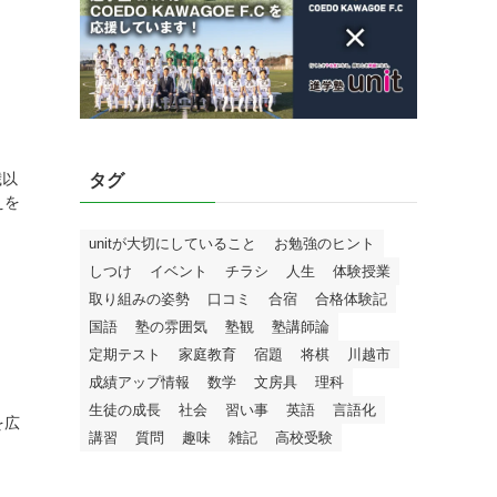
歳以
タグ
えを
unitが大切にしていること
お勉強のヒント
しつけ
イベント
チラシ
人生
体験授業
取り組みの姿勢
口コミ
合宿
合格体験記
国語
塾の雰囲気
塾観
塾講師論
定期テスト
家庭教育
宿題
将棋
川越市
成績アップ情報
数学
文房具
理科
生徒の成長
社会
習い事
英語
言語化
を広
講習
質問
趣味
雑記
高校受験