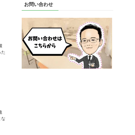
お問い合わせ
横
った
進
まな