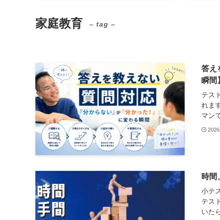
家庭教育
– tag –
答え
瞬間
テス
れま
マンで
202
時間
小テ
テス
いたら