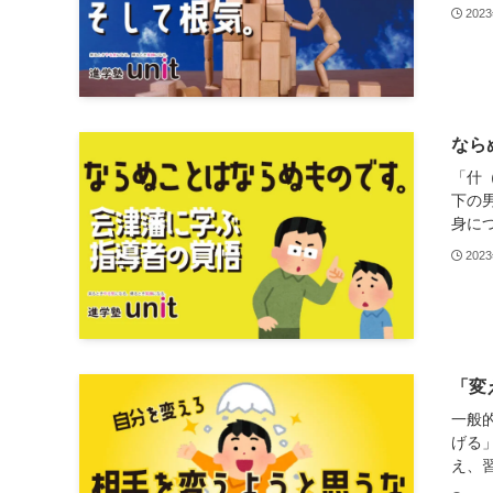
202
なら
「什
下の
身につ
202
「変
一般
げる
え、習