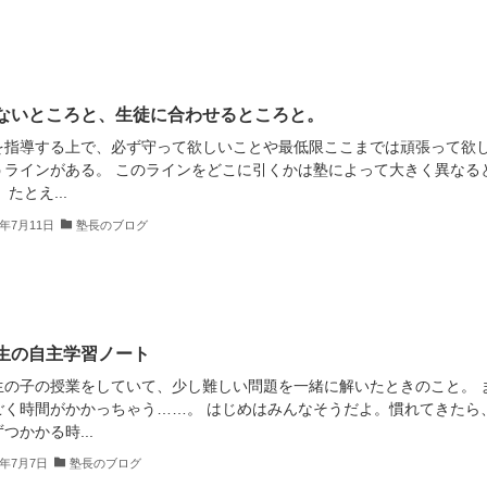
ないところと、生徒に合わせるところと。
を指導する上で、必ず守って欲しいことや最低限ここまでは頑張って欲
うラインがある。 このラインをどこに引くかは塾によって大きく異なる
 たとえ...
2年7月11日
塾長のブログ
生の自主学習ノート
生の子の授業をしていて、少し難しい問題を一緒に解いたときのこと。 
ごく時間がかかっちゃう……。 はじめはみんなそうだよ。慣れてきたら
つかかる時...
2年7月7日
塾長のブログ