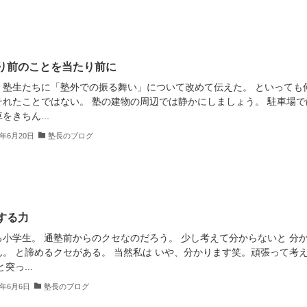
り前のことを当たり前に
、塾生たちに「塾外での振る舞い」について改めて伝えた。 といっても
それたことではない。 塾の建物の周辺では静かにしましょう。 駐車場で
をきちん...
2年6月20日
塾長のブログ
する力
る小学生。 通塾前からのクセなのだろう。 少し考えて分からないと 分
ん。 と諦めるクセがある。 当然私は いや、分かります笑。頑張って考
突っ...
2年6月6日
塾長のブログ