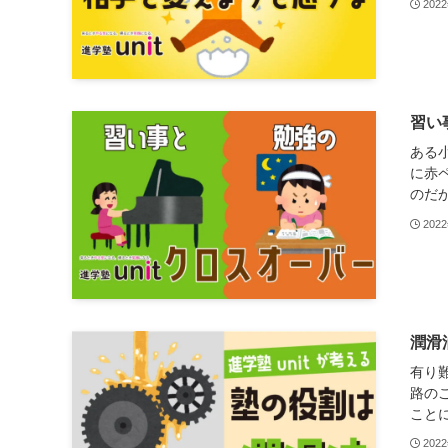
202
習い
ある
に赤
のだが
202
潤滑
有り
路の
ことに
202