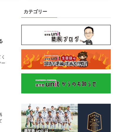
カテゴリー
る
てく
ツー
再
て