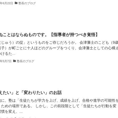
3年6月22日
塾長のブログ
ぬことはならぬものです。【指導者が持つべき覚悟】
（じゅう）の掟」というものをご存じだろうか。 会津藩士のこども（9
男子）が町ごとに十人ほどのグループをつくり、会津藩士としての心構
けるた...
3年5月7日
塾長のブログ
えたい」と「変わりたい」のお話
的に、塾は「生徒たちが学力を上げ、成績を上げ、合格や進学の可能性
」ための場所である。 しかし、この前段階として「生徒たちが行動を変
慣を変え、...