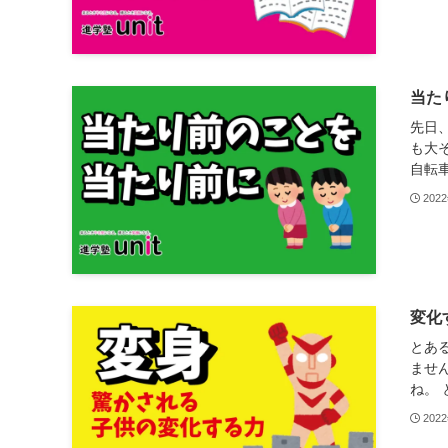
当た
先日
も大
自転車
202
変化
とあ
ませ
ね。 と
202