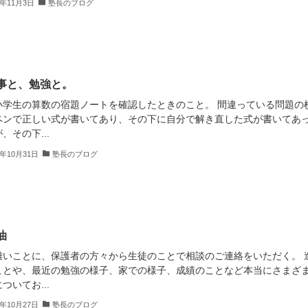
2年11月3日
塾長のブログ
事と、勉強と。
小学生の算数の宿題ノートを確認したときのこと。 間違っている問題の
ペンで正しい式が書いてあり、その下に自分で解き直した式が書いてあ
、その下...
2年10月31日
塾長のブログ
油
難いことに、保護者の方々から生徒のことで相談のご連絡をいただく。 
ことや、最近の勉強の様子、家での様子、成績のことなど本当にさまざ
ついてお...
2年10月27日
塾長のブログ