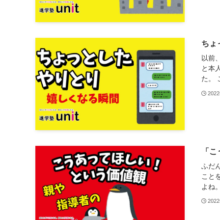
ちょ
以前
と本
た。 
202
「こ
ふだ
こと
よね。
202