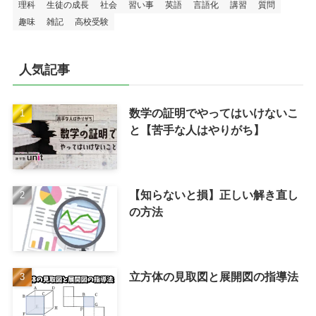
理科
生徒の成長
社会
習い事
英語
言語化
講習
質問
趣味
雑記
高校受験
人気記事
数学の証明でやってはいけないこ
と【苦手な人はやりがち】
【知らないと損】正しい解き直し
の方法
立方体の見取図と展開図の指導法