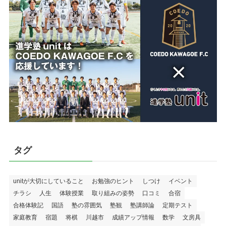
タグ
unitが大切にしていること
お勉強のヒント
しつけ
イベント
チラシ
人生
体験授業
取り組みの姿勢
口コミ
合宿
合格体験記
国語
塾の雰囲気
塾観
塾講師論
定期テスト
家庭教育
宿題
将棋
川越市
成績アップ情報
数学
文房具