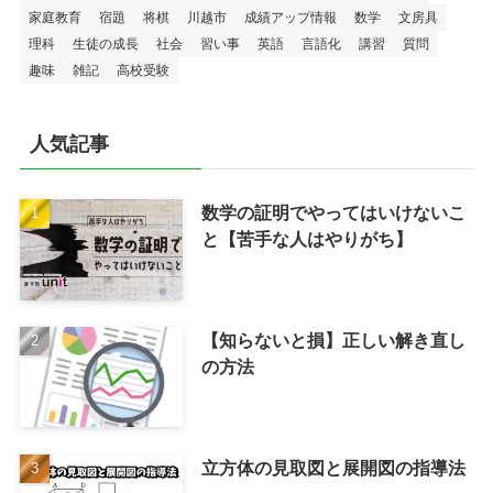
家庭教育
宿題
将棋
川越市
成績アップ情報
数学
文房具
理科
生徒の成長
社会
習い事
英語
言語化
講習
質問
趣味
雑記
高校受験
人気記事
数学の証明でやってはいけないこ
と【苦手な人はやりがち】
【知らないと損】正しい解き直し
の方法
立方体の見取図と展開図の指導法