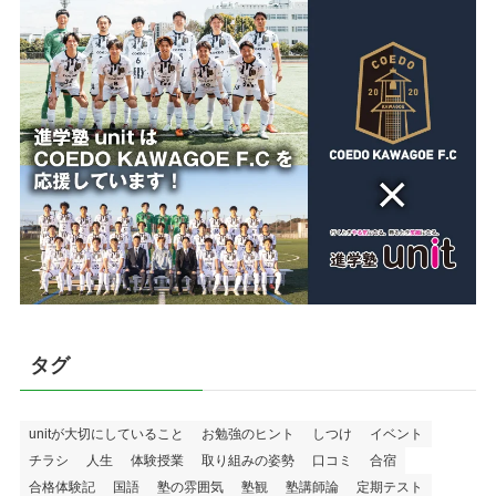
タグ
unitが大切にしていること
お勉強のヒント
しつけ
イベント
チラシ
人生
体験授業
取り組みの姿勢
口コミ
合宿
合格体験記
国語
塾の雰囲気
塾観
塾講師論
定期テスト