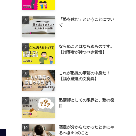
「塾を休む」ということについ
て
ならぬことはならぬものです。
【指導者が持つべき覚悟】
これが塾長の筆箱の中身だ！
【福永厳選の文房具】
塾講師としての限界と、塾の役
目
宿題が分からなかったときにや
るべき4つのこと