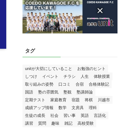
タグ
unitが大切にしていること
お勉強のヒント
しつけ
イベント
チラシ
人生
体験授業
取り組みの姿勢
口コミ
合宿
合格体験記
国語
塾の雰囲気
塾観
塾講師論
定期テスト
家庭教育
宿題
将棋
川越市
成績アップ情報
数学
文房具
理科
生徒の成長
社会
習い事
英語
言語化
講習
質問
趣味
雑記
高校受験