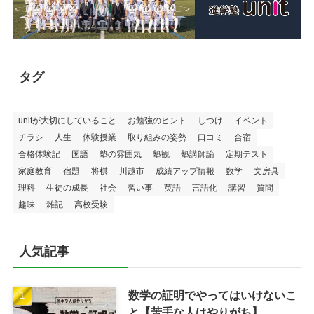
タグ
unitが大切にしていること
お勉強のヒント
しつけ
イベント
チラシ
人生
体験授業
取り組みの姿勢
口コミ
合宿
合格体験記
国語
塾の雰囲気
塾観
塾講師論
定期テスト
家庭教育
宿題
将棋
川越市
成績アップ情報
数学
文房具
理科
生徒の成長
社会
習い事
英語
言語化
講習
質問
趣味
雑記
高校受験
人気記事
数学の証明でやってはいけないこ
と【苦手な人はやりがち】