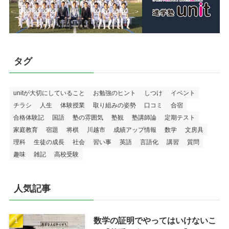
タグ
unitが大切にしていること
お勉強のヒント
しつけ
イベント
チラシ
人生
体験授業
取り組みの姿勢
口コミ
合宿
合格体験記
国語
塾の雰囲気
塾観
塾講師論
定期テスト
家庭教育
宿題
将棋
川越市
成績アップ情報
数学
文房具
理科
生徒の成長
社会
習い事
英語
言語化
講習
質問
趣味
雑記
高校受験
人気記事
数学の証明でやってはいけないこ