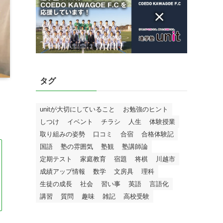
タグ
unitが大切にしていること
お勉強のヒント
しつけ
イベント
チラシ
人生
体験授業
取り組みの姿勢
口コミ
合宿
合格体験記
国語
塾の雰囲気
塾観
塾講師論
定期テスト
家庭教育
宿題
将棋
川越市
成績アップ情報
数学
文房具
理科
生徒の成長
社会
習い事
英語
言語化
講習
質問
趣味
雑記
高校受験