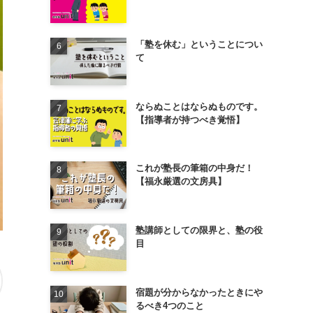
「塾を休む」ということについ
て
ならぬことはならぬものです。
【指導者が持つべき覚悟】
これが塾長の筆箱の中身だ！
【福永厳選の文房具】
塾講師としての限界と、塾の役
目
宿題が分からなかったときにや
るべき4つのこと