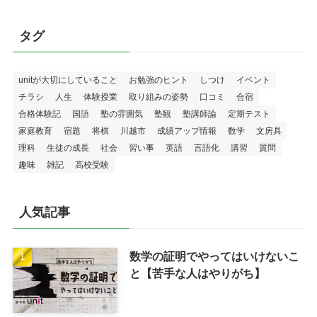
タグ
unitが大切にしていること
お勉強のヒント
しつけ
イベント
チラシ
人生
体験授業
取り組みの姿勢
口コミ
合宿
合格体験記
国語
塾の雰囲気
塾観
塾講師論
定期テスト
家庭教育
宿題
将棋
川越市
成績アップ情報
数学
文房具
理科
生徒の成長
社会
習い事
英語
言語化
講習
質問
趣味
雑記
高校受験
人気記事
数学の証明でやってはいけないこ
と【苦手な人はやりがち】