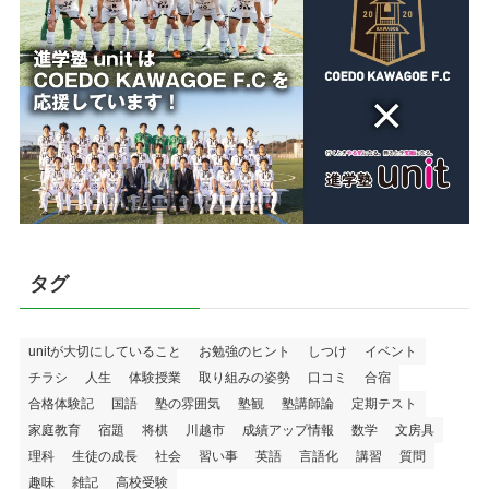
タグ
unitが大切にしていること
お勉強のヒント
しつけ
イベント
チラシ
人生
体験授業
取り組みの姿勢
口コミ
合宿
合格体験記
国語
塾の雰囲気
塾観
塾講師論
定期テスト
家庭教育
宿題
将棋
川越市
成績アップ情報
数学
文房具
理科
生徒の成長
社会
習い事
英語
言語化
講習
質問
趣味
雑記
高校受験