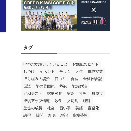
タグ
unitが大切にしていること
お勉強のヒント
しつけ
イベント
チラシ
人生
体験授業
取り組みの姿勢
口コミ
合宿
合格体験記
国語
塾の雰囲気
塾観
塾講師論
定期テスト
家庭教育
宿題
将棋
川越市
成績アップ情報
数学
文房具
理科
生徒の成長
社会
習い事
英語
言語化
講習
質問
趣味
雑記
高校受験