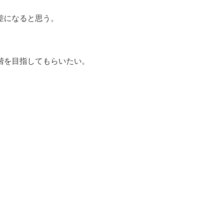
差になると思う。
階を目指してもらいたい。
。
！