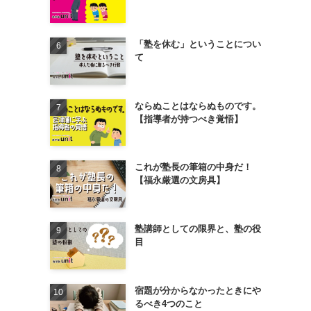
「塾を休む」ということについ
て
ならぬことはならぬものです。
【指導者が持つべき覚悟】
これが塾長の筆箱の中身だ！
【福永厳選の文房具】
塾講師としての限界と、塾の役
目
宿題が分からなかったときにや
るべき4つのこと