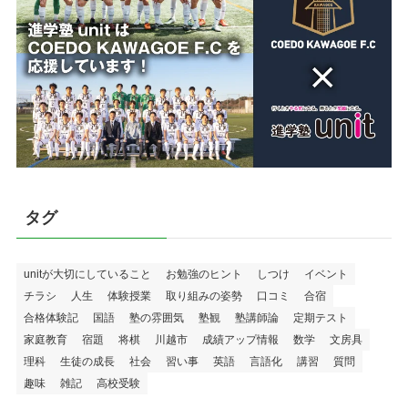
タグ
unitが大切にしていること
お勉強のヒント
しつけ
イベント
チラシ
人生
体験授業
取り組みの姿勢
口コミ
合宿
合格体験記
国語
塾の雰囲気
塾観
塾講師論
定期テスト
家庭教育
宿題
将棋
川越市
成績アップ情報
数学
文房具
理科
生徒の成長
社会
習い事
英語
言語化
講習
質問
趣味
雑記
高校受験