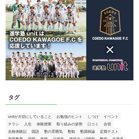
タグ
unitが大切にしていること
お勉強のヒント
しつけ
イベント
チラシ
人生
体験授業
取り組みの姿勢
口コミ
合宿
合格体験記
国語
塾の雰囲気
塾観
塾講師論
定期テスト