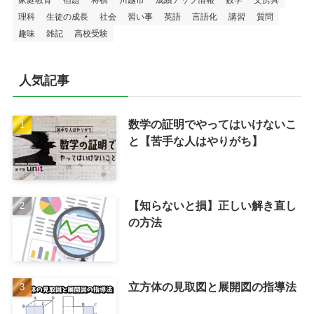
家庭教育
宿題
将棋
川越市
成績アップ情報
数学
文房具
理科
生徒の成長
社会
習い事
英語
言語化
講習
質問
趣味
雑記
高校受験
人気記事
数学の証明でやってはいけないこ
と【苦手な人はやりがち】
【知らないと損】正しい解き直し
の方法
立方体の見取図と展開図の指導法