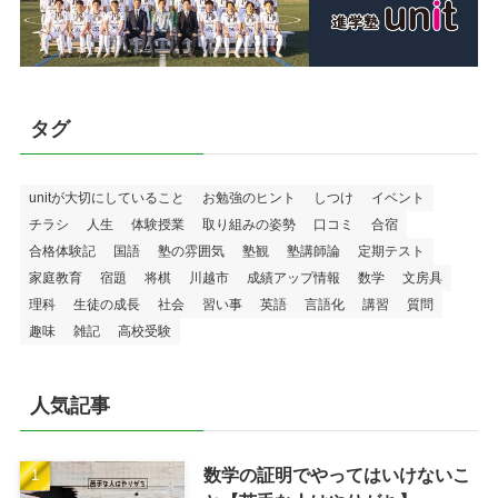
タグ
unitが大切にしていること
お勉強のヒント
しつけ
イベント
チラシ
人生
体験授業
取り組みの姿勢
口コミ
合宿
合格体験記
国語
塾の雰囲気
塾観
塾講師論
定期テスト
家庭教育
宿題
将棋
川越市
成績アップ情報
数学
文房具
理科
生徒の成長
社会
習い事
英語
言語化
講習
質問
趣味
雑記
高校受験
人気記事
数学の証明でやってはいけないこ