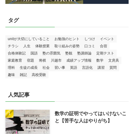
タグ
unitが大切にしていること
お勉強のヒント
しつけ
イベント
チラシ
人生
体験授業
取り組みの姿勢
口コミ
合宿
合格体験記
国語
塾の雰囲気
塾観
塾講師論
定期テスト
家庭教育
宿題
将棋
川越市
成績アップ情報
数学
文房具
理科
生徒の成長
社会
習い事
英語
言語化
講習
質問
趣味
雑記
高校受験
人気記事
数学の証明でやってはいけないこ
と【苦手な人はやりがち】