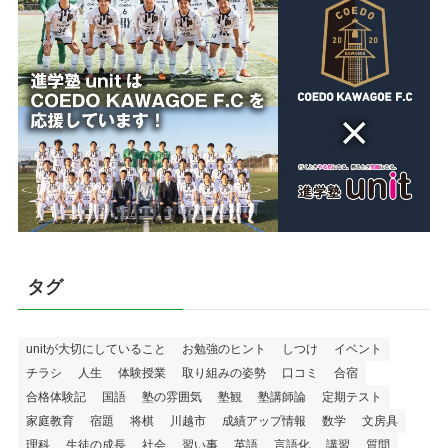
タグ
unitが大切にしていること
お勉強のヒント
しつけ
イベント
チラシ
人生
体験授業
取り組みの姿勢
口コミ
合宿
合格体験記
国語
塾の雰囲気
塾観
塾講師論
定期テスト
家庭教育
宿題
将棋
川越市
成績アップ情報
数学
文房具
理科
生徒の成長
社会
習い事
英語
言語化
講習
質問