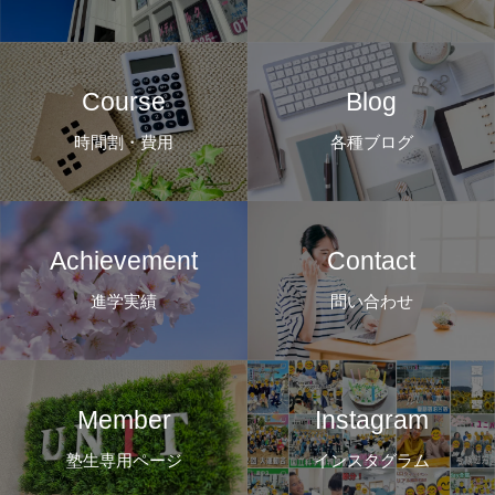
Course
Blog
時間割・費用
各種ブログ
Achievement
Contact
進学実績
問い合わせ
Member
Instagram
塾生専用ページ
インスタグラム