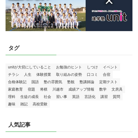
タグ
unitが大切にしていること
お勉強のヒント
しつけ
イベント
チラシ
人生
体験授業
取り組みの姿勢
口コミ
合宿
合格体験記
国語
塾の雰囲気
塾観
塾講師論
定期テスト
家庭教育
宿題
将棋
川越市
成績アップ情報
数学
文房具
理科
生徒の成長
社会
習い事
英語
言語化
講習
質問
趣味
雑記
高校受験
人気記事