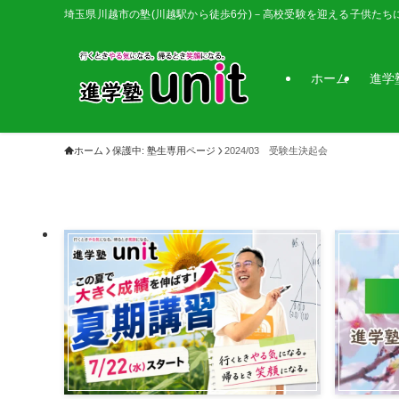
埼玉県川越市の塾(川越駅から徒歩6分)－高校受験を迎える子供たち
ホーム
進学
ホーム
保護中: 塾生専用ページ
2024/03 受験生決起会